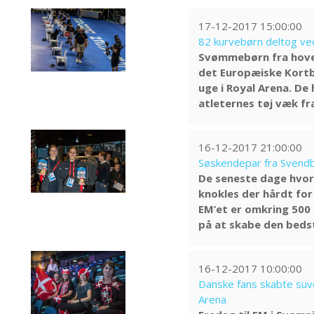
17-12-2017 15:00:00
82 kurvebørn deltog ve
Svømmebørn fra hoved
det Europæiske Kortb
uge i Royal Arena. De
atleternes tøj væk f
16-12-2017 21:00:00
Søskendepar fra Svendbo
De seneste dage hvor
knokles der hårdt for
EM’et er omkring 500 
på at skabe den bedst
16-12-2017 10:00:00
Danske fans skabte suve
Arena