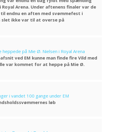
ning var endnu en dag fyldt med spænding
i Royal Arena. Under aftenens finaler var de
 til endnu en aften med svømmefest i
slet ikke var til at overse på
e heppede på Mie Ø. Nielsen i Royal Arena
afsnit ved EM kunne man finde fire Vild med
lle var kommet for at heppe på Mie Ø.
ger i vandet 100 gange under EM
landsholdssvømmernes løb