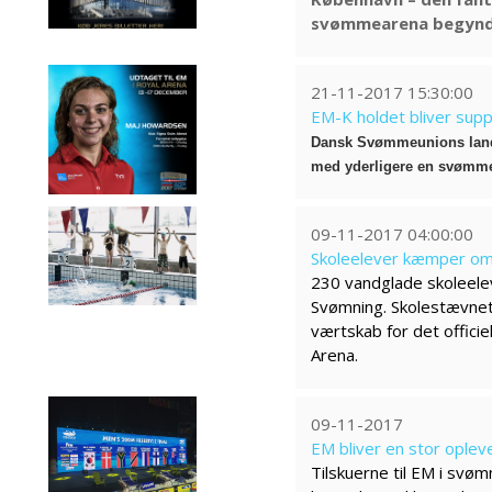
svømmearena begynd
21-11-2017 15:30:00
EM-K holdet bliver supp
Dansk Svømmeunions lands
med yderligere en svømme
09-11-2017 04:00:00
Skoleelever kæmper om
230 vandglade skoleelev
Svømning. Skolestævnet 
værtskab for det officie
Arena.
09-11-2017
EM bliver en stor oplev
Tilskuerne til EM i svø