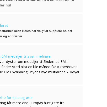
er nu!
leret
træner Dean Boles har valgt at supplere holdet
r og en træner.
 EM-medaljer til svømmefinaler
er dyster om medaljer til Skolernes EM i
finder sted blot en lille måned før Københavns
lle EM i Svømning i byens nye multiarena - Royal
else for øjne og ører
mning får mere end Europas hurtigste fra