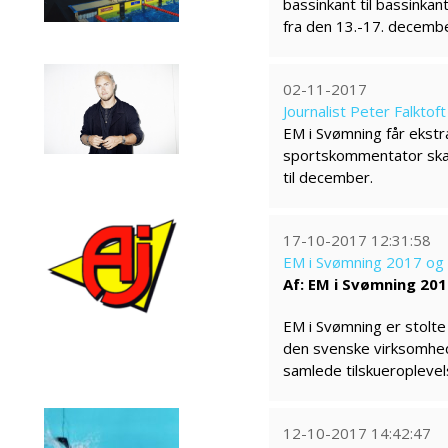
bassinkant til bassinkan
fra den 13.-17. decemb
02-11-2017
Journalist Peter Falktof
EM i Svømning får ekstra
sportskommentator skal 
til december.
17-10-2017 12:31:58
EM i Svømning 2017 og 
Af: EM i Svømning 20
EM i Svømning er stolt
den svenske virksomhed 
samlede tilskueroplevels
12-10-2017 14:42:47