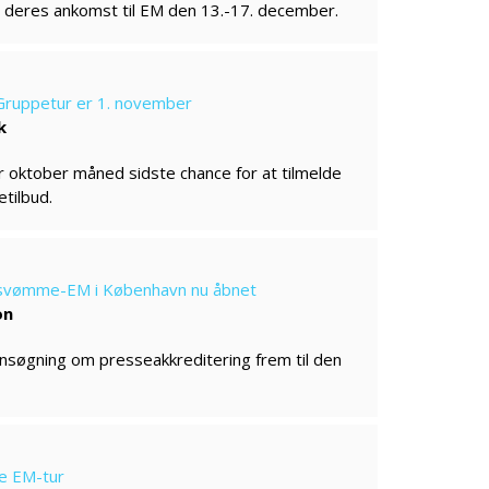
t deres ankomst til EM den 13.-17. december.
M Gruppetur er 1. november
k
 er oktober måned sidste chance for at tilmelde
tilbud.
l svømme-EM i København nu åbnet
on
ansøgning om presseakkreditering frem til den
e EM-tur