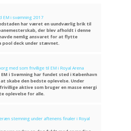
d EM i svømning 2017
staden har været en uundværlig brik til
anemesterskab, der blev afholdt i denne
 havde nemlig ansvaret for at flytte
ra pool deck under stævnet.
rg med som frivillige til EM i Royal Arena
 EM i Svømning har fundet sted i København
 at skabe den bedste oplevelse. Under
frivillige aktive som bruger en masse energi
e oplevelse for alle.
ræn stemning under aftenens finaler i Royal