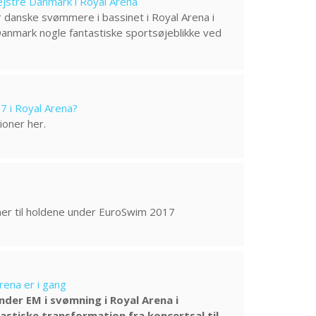
stre Danmark i Royal Arena
danske svømmere i bassinet i Royal Arena i
anmark nogle fantastiske sportsøjeblikke ved
7 i Royal Arena?
tioner her.
ner til holdene under EuroSwim 2017
rena er i gang
der EM i svømning i Royal Arena i
stiske transformation fra koncertsal til