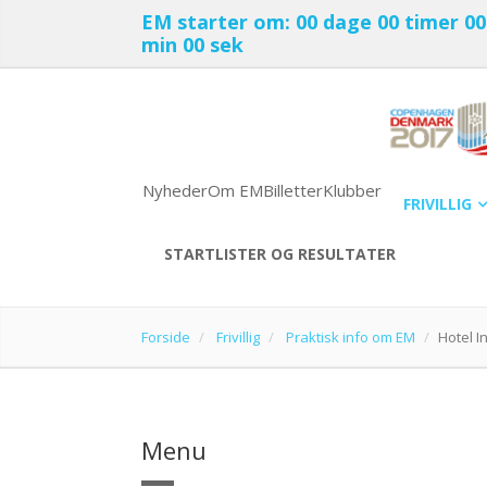
EM starter om:
00 dage
00 timer
00
min
00 sek
Nyheder
Om EM
Billetter
Klubber
FRIVILLIG
STARTLISTER OG RESULTATER
Forside
Frivillig
Praktisk info om EM
Hotel I
Menu