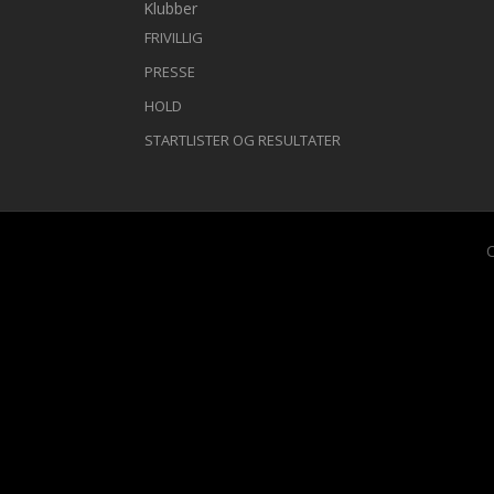
Klubber
FRIVILLIG
PRESSE
HOLD
STARTLISTER OG RESULTATER
C