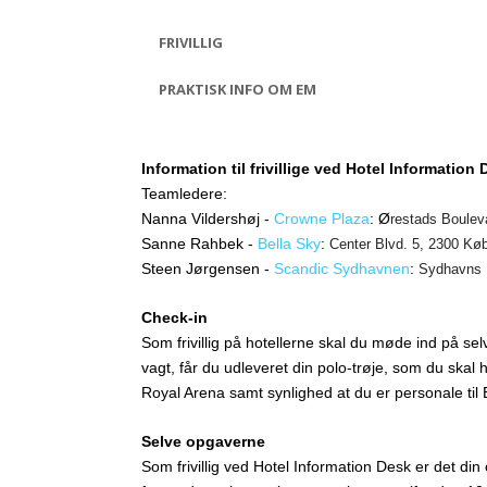
FRIVILLIG
PRAKTISK INFO OM EM
Information til frivillige ved Hotel Informati
Teamledere:
Nanna Vildershøj -
Crowne Plaza
: Ø
restads Boulev
Sanne Rahbek -
Bella Sky
:
Center Blvd. 5, 2300 K
Steen Jørgensen -
Scandic Sydhavnen
:
Sydhavns 
Check-in
Som frivillig på hotellerne skal du møde ind på se
vagt, får du udleveret din polo-trøje, som du skal 
Royal Arena samt synlighed at du er personale til
Selve opgaverne
Som frivillig ved Hotel Information Desk er det di