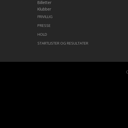
Billetter
Klubber
FRIVILLIG
PRESSE
HOLD
STARTLISTER OG RESULTATER
C