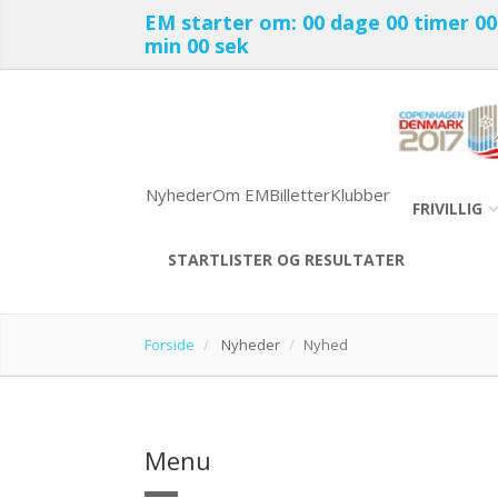
EM starter om:
00 dage
00 timer
00
min
00 sek
Nyheder
Om EM
Billetter
Klubber
FRIVILLIG
STARTLISTER OG RESULTATER
Forside
Nyheder
Nyhed
Menu