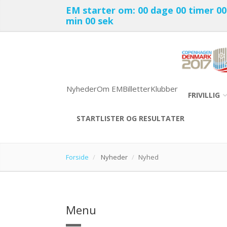
EM starter om:
00 dage
00 timer
00
min
00 sek
Nyheder
Om EM
Billetter
Klubber
FRIVILLIG
STARTLISTER OG RESULTATER
Forside
Nyheder
Nyhed
Menu